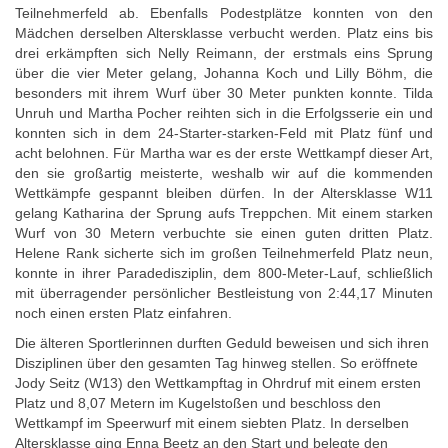
Teilnehmerfeld ab. Ebenfalls Podestplätze konnten von den
Mädchen derselben Altersklasse verbucht werden. Platz eins bis
drei erkämpften sich Nelly Reimann, der erstmals eins Sprung
über die vier Meter gelang, Johanna Koch und Lilly Böhm, die
besonders mit ihrem Wurf über 30 Meter punkten konnte. Tilda
Unruh und Martha Pocher reihten sich in die Erfolgsserie ein und
konnten sich in dem 24-Starter-starken-Feld mit Platz fünf und
acht belohnen. Für Martha war es der erste Wettkampf dieser Art,
den sie großartig meisterte, weshalb wir auf die kommenden
Wettkämpfe gespannt bleiben dürfen. In der Altersklasse W11
gelang Katharina der Sprung aufs Treppchen. Mit einem starken
Wurf von 30 Metern verbuchte sie einen guten dritten Platz.
Helene Rank sicherte sich im großen Teilnehmerfeld Platz neun,
konnte in ihrer Paradedisziplin, dem 800-Meter-Lauf, schließlich
mit überragender persönlicher Bestleistung von 2:44,17 Minuten
noch einen ersten Platz einfahren.
Die älteren Sportlerinnen durften Geduld beweisen und sich ihren
Disziplinen über den gesamten Tag hinweg stellen. So eröffnete
Jody Seitz (W13) den Wettkampftag in Ohrdruf mit einem ersten
Platz und 8,07 Metern im Kugelstoßen und beschloss den
Wettkampf im Speerwurf mit einem siebten Platz. In derselben
Altersklasse ging Enna Beetz an den Start und belegte den