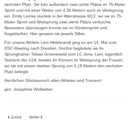
sechsten Platz. Sie fuhr außerdem zwei achte Plätze im 75-Meter
Sprint und mit einer Weiter von 4,30 Metern auch im Weitsprung
ein. Emily Lemke startete in der Altersklasse W12, wo sie im 75-
Meter-Sprint und Weitsprung zwei vierte Plätze verbuchte.
Besonders überzeugen konnte sie im Hürdensprint und
Kugelstoßen. Hier gewann sie jeweils Silber.
Für unsere Athletin Leni Hildebrandt ging es am 14. Mai zum
DSC-Meeting nach Dresden. Dorthin begleitete sie ihr
Sprungtrainer Tobias Groenewold vom LC Jena. Leni, eigentlich
Starterin der U18, bewies ihr Können im Weitsprung der Frauen,
wo sie mit einem starken Sprung von 5,18 Metern den sechsten
Platz belegte.
Herzlichen Glückwunsch allen Athleten und Trainern!
gez. Josephine Wollweber
Vorheriger Beitrag: 19. Apoldaer Stadtlauf am 14. Juni
Nächster Beitrag: Qualifikation für Landesfinale Kinderleichtathle
Zurück
Weiter