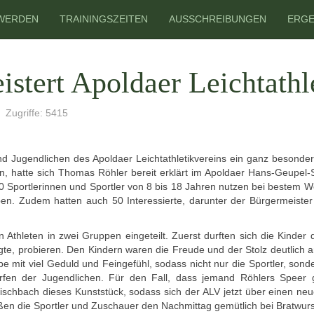
 WERDEN
TRAININGSZEITEN
AUSSCHREIBUNGEN
ERGE
stert Apoldaer Leichtathl
Zugriffe: 5415
und Jugendlichen des Apoldaer Leichtathletikvereins ein ganz besond
n, hatte sich Thomas Röhler bereit erklärt im Apoldaer Hans-Geupel-S
Sportlerinnen und Sportler von 8 bis 18 Jahren nutzen bei bestem We
eben. Zudem hatten auch 50 Interessierte, darunter der Bürgermeiste
Athleten in zwei Gruppen eingeteilt. Zuerst durften sich die Kinder 
legte, probieren. Den Kindern waren die Freude und der Stolz deutlic
pe mit viel Geduld und Feingefühl, sodass nicht nur die Sportler, so
rfen der Jugendlichen. Für den Fall, dass jemand Röhlers Speer g
ischbach dieses Kunststück, sodass sich der ALV jetzt über einen n
eßen die Sportler und Zuschauer den Nachmittag gemütlich bei Bratwur