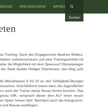
BNISSE
KREISREKORDE
IMPRESSUM
Suchen
eten
eres Training. Dank des Engagements Beatrice Müllers,
tadion vorbeizuschauen und eine Trainingseinheit mit
tter die Möglichkeit mit dem Speerwurf Olympiasieger
r der Stadt Apolda Rüdiger Eisenbrand, den Weg aufs
der Altersklassen 8 bis 10 an den Schlagball-Übungen
h anzusehen. Anschließend waren dann die Jugendlichen
ndern auch die Trainer etwas Neues lernen konnten. Das
enau trifft, versprach dieser dem ALV einen neuen
euen Speer freuen darf. Nachdem auch die Autogramm-
st und Brause ausklingen.