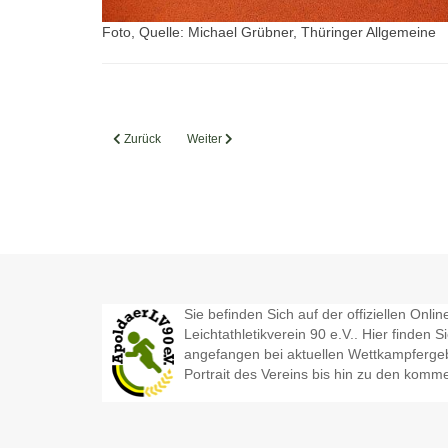
Foto, Quelle: Michael Grübner, Thüringer Allgemeine
Vorheriger Beitrag: Fulminanter Auftakt in die Freiluftsaison
Nächster Beitrag: Kurztrainingslager in Apolda
Zurück
Weiter
Sie befinden Sich auf der offiziellen Onl
Leichtathletikverein 90 e.V.. Hier finden S
angefangen bei aktuellen Wettkampfergeb
Portrait des Vereins bis hin zu den kom