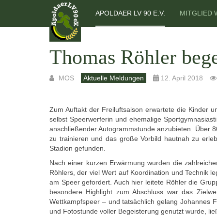
APOLDAER LV 90 E.V.
MITGLIED
Thomas Röhler begei
MOS
Aktuelle Meldungen
12. April 2018
Zum Auftakt der Freiluftsaison erwartete die Kinder 
selbst Speerwerferin und ehemalige Sportgymnasiasti
anschließender Autogrammstunde anzubieten. Über 80 
zu trainieren und das große Vorbild hautnah zu erl
Stadion gefunden.
Nach einer kurzen Erwärmung wurden die zahlreichen 
Röhlers, der viel Wert auf Koordination und Technik 
am Speer gefordert. Auch hier leitete Röhler die Grup
besondere Highlight zum Abschluss war das Zielwe
Wettkampfspeer – und tatsächlich gelang Johannes F
und Fotostunde voller Begeisterung genutzt wurde, li