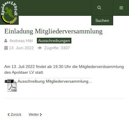
Suchen
Einladung Mitgliederversammlung
Andreas Hild
Ausschreibungen
13. Juni 2022
Zugriffe: 3307
Am 13. Juli 2022 findet ab 19:30 Uhr die Mitgliederverdsammlung
des Apoldaer LV statt.
Ausschreibung Mitgliederversammlung...
Vorheriger Beitrag: Wettkampftermine 2023
Nächster Beitrag: Wettkampftermine 2022
Zurück
Weiter