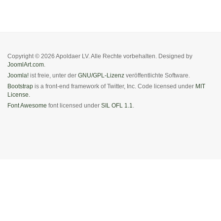
Copyright © 2026 Apoldaer LV. Alle Rechte vorbehalten. Designed by
JoomlArt.com
.
Joomla!
ist freie, unter der
GNU/GPL-Lizenz
veröffentlichte Software.
Bootstrap
is a front-end framework of Twitter, Inc. Code licensed under
MIT
License.
Font Awesome
font licensed under
SIL OFL 1.1
.