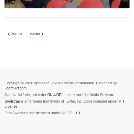
Vorheriger Beitrag: 39. Apoldaer Silvesterlauf
Nächster Beitrag: Pfingstmeeting in Leuna
Zurück
Weiter
Copyright © 2026 Apoldaer LV. Alle Rechte vorbehalten. Designed by
JoomlArt.com
.
Joomla!
ist freie, unter der
GNU/GPL-Lizenz
veröffentlichte Software.
Bootstrap
is a front-end framework of Twitter, Inc. Code licensed under
MIT
License.
Font Awesome
font licensed under
SIL OFL 1.1
.