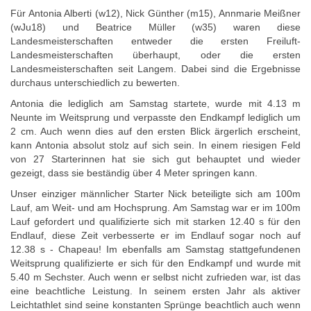
Für Antonia Alberti (w12), Nick Günther (m15), Annmarie Meißner
(wJu18) und Beatrice Müller (w35) waren diese
Landesmeisterschaften entweder die ersten Freiluft-
Landesmeisterschaften überhaupt, oder die ersten
Landesmeisterschaften seit Langem. Dabei sind die Ergebnisse
durchaus unterschiedlich zu bewerten.
Antonia die lediglich am Samstag startete, wurde mit 4.13 m
Neunte im Weitsprung und verpasste den Endkampf lediglich um
2 cm. Auch wenn dies auf den ersten Blick ärgerlich erscheint,
kann Antonia absolut stolz auf sich sein. In einem riesigen Feld
von 27 Starterinnen hat sie sich gut behauptet und wieder
gezeigt, dass sie beständig über 4 Meter springen kann.
Unser einziger männlicher Starter Nick beteiligte sich am 100m
Lauf, am Weit- und am Hochsprung. Am Samstag war er im 100m
Lauf gefordert und qualifizierte sich mit starken 12.40 s für den
Endlauf, diese Zeit verbesserte er im Endlauf sogar noch auf
12.38 s - Chapeau! Im ebenfalls am Samstag stattgefundenen
Weitsprung qualifizierte er sich für den Endkampf und wurde mit
5.40 m Sechster. Auch wenn er selbst nicht zufrieden war, ist das
eine beachtliche Leistung. In seinem ersten Jahr als aktiver
Leichtathlet sind seine konstanten Sprünge beachtlich auch wenn