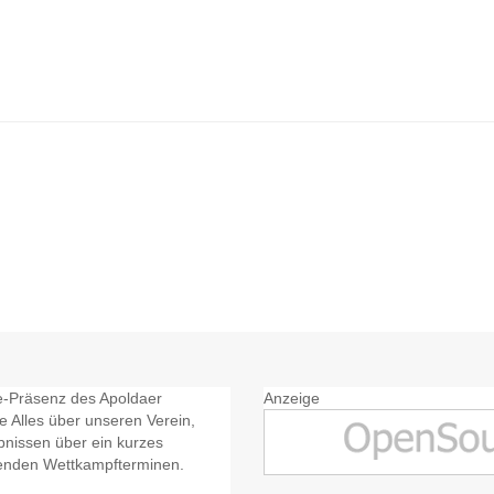
08
005
ine-Präsenz des Apoldaer
Anzeige
ie Alles über unseren Verein,
nissen über ein kurzes
menden Wettkampfterminen.