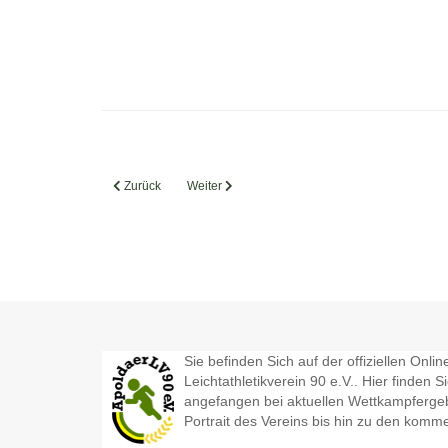
Vorheriger Beitrag: Bildergalerie - Mitgliederversammlung 20
Nächster Beitrag: Bildergalerie - Silvesterlauf 2
Zurück
Weiter
Sie befinden Sich auf der offiziellen Onl
Leichtathletikverein 90 e.V.. Hier finden S
angefangen bei aktuellen Wettkampfergeb
Portrait des Vereins bis hin zu den kom