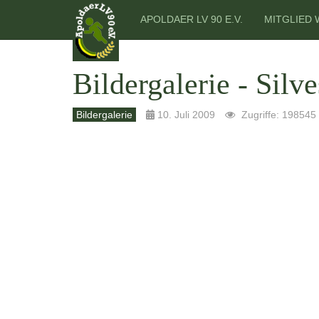
APOLDAER LV 90 E.V.
MITGLIED
Bildergalerie - Silv
Bildergalerie
10. Juli 2009
Zugriffe: 198545